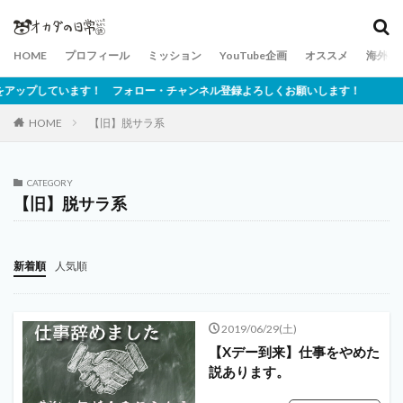
HOME
プロフィール
ミッション
YouTube企画
オススメ
海外ネ
ップしています！ フォロー・チャンネル登録よろしくお願いします！
HOME
【旧】脱サラ系
CATEGORY
【旧】脱サラ系
新着順
人気順
2019/06/29(土)
【Xデー到来】仕事をやめた
説あります。