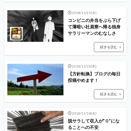
2018/11/21(水)
コンビニの弁当をぶら下げ
て薄暗い社員寮へ帰る独身
サラリーマンのむなしさ
続きを読む
2018/11/15(木)
【方針転換】ブログの毎日
投稿やめます！
続きを読む
2018/11/14(水)
脱サラして収入が”０”にな
ることへの不安