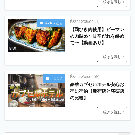
続きを読む
2019/08/05(月)
YouTube企画
【鶏ひき肉使用】ピーマン
の肉詰め〜甘辛だれを絡め
て〜【動画あり】
続きを読む
2019/08/02(金)
オススメ
豪華カプセルホテル安心お
宿に宿泊【新宿店と荻窪店
の比較】
続きを読む