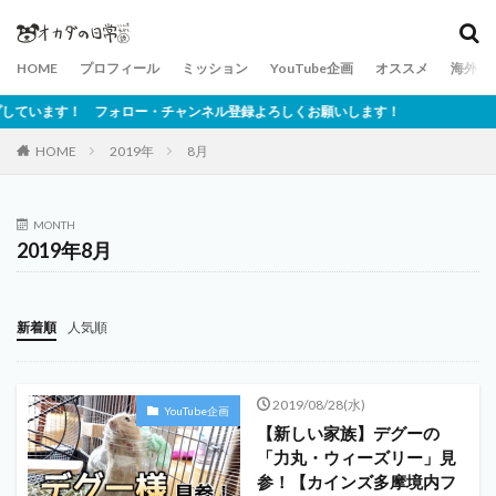
HOME
プロフィール
ミッション
YouTube企画
オススメ
海外ネ
ています！ フォロー・チャンネル登録よろしくお願いします！
HOME
2019年
8月
MONTH
2019年8月
新着順
人気順
2019/08/28(水)
YouTube企画
【新しい家族】デグーの
「力丸・ウィーズリー」見
参！【カインズ多摩境内フ