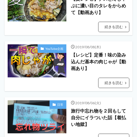
ぶに濃い目のタレをからめ
て【動画あり】
続きを読む
2019/08/08(木)
YouTube企画
【レシピ】定番！味の染み
込んだ基本の肉じゃが【動
画あり】
続きを読む
2019/08/06(火)
日常
旅行中忘れ物を２回もして
自分にイラついた話【着払
い地獄】