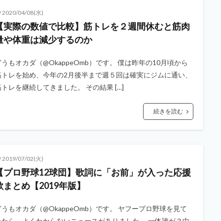
2020/04/08(水)
【実際の数値で比較】筋トレを２週間休むと筋肉
量や体重は減少するのか
どうもオカダ（@OkappeOmb）です。 僕は昨年の10月頃から
筋トレを始め、今年の2月後半まで週５回は確実にジムに通い、
筋トレを継続してきました。 その結果 […]
続きを読む
2019/07/02(火)
【プロ野球12球団】歌詞に「お前」が入った応援
歌まとめ【2019年版】
どうもオカダ（@OkappeOmb）です。 ヤフープロ野球を見て
いたら、よくわからないニュースがありました。 一体誰が？中