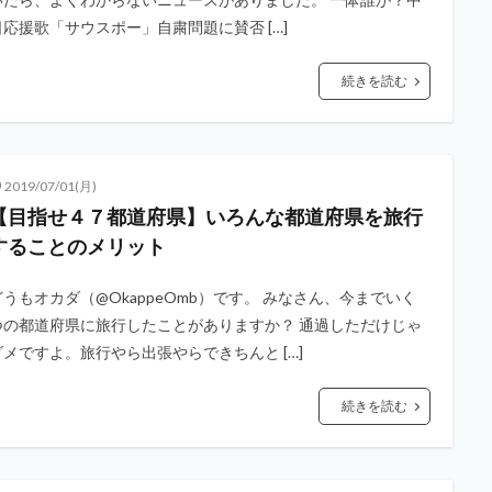
日応援歌「サウスポー」自粛問題に賛否 […]
続きを読む
2019/07/01(月)
【目指せ４７都道府県】いろんな都道府県を旅行
することのメリット
どうもオカダ（@OkappeOmb）です。 みなさん、今までいく
つの都道府県に旅行したことがありますか？ 通過しただけじゃ
ダメですよ。旅行やら出張やらできちんと […]
続きを読む