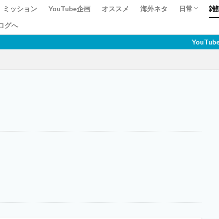
ミッション
YouTube企画
オススメ
海外ネタ
日常
雑
ログへ
資格
YouTubeに動画を