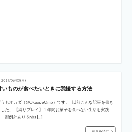
2019/06/03(月)
甘いものが食べたいときに我慢する方法
どうもオカダ（@OkappeOmb）です。 以前こんな記事を書き
ました。 【縛りプレイ】１年間お菓子を食べない生活を実践
一部例外あり &nbs […]
続きを読む