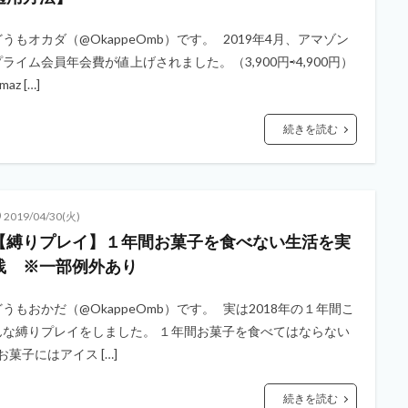
どうもオカダ（@OkappeOmb）です。 2019年4月、アマゾン
プライム会員年会費が値上げされました。（3,900円⇨4,900円）
maz […]
続きを読む
2019/04/30(火)
【縛りプレイ】１年間お菓子を食べない生活を実
践 ※一部例外あり
どうもおかだ（@OkappeOmb）です。 実は2018年の１年間こ
んな縛りプレイをしました。 １年間お菓子を食べてはならない
お菓子にはアイス […]
続きを読む