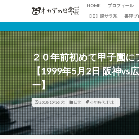
HOME
プロフィール
【旧】脱サラ系
書評ブ
２０年前初めて甲子園に
【1999年5月2日 阪神
ー】
2018/10/16(火)
日常
少年時代
,
野球