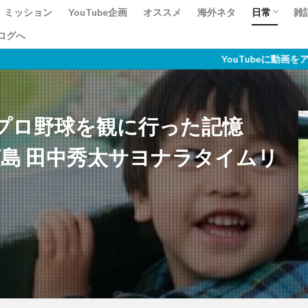
ミッション
YouTube企画
オススメ
海外ネタ
日常
雑
ログへ
資格
YouTubeに動画をアップしてい
プロ野球を観に行った記憶
vs広島 田中秀太サヨナラタイムリ