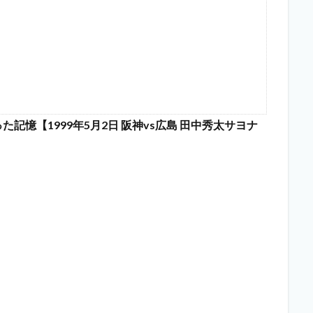
憶【1999年5月2日 阪神vs広島 田中秀太サヨナ
。