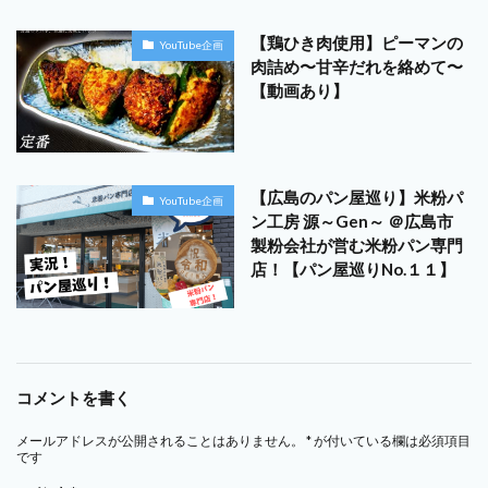
【鶏ひき肉使用】ピーマンの
YouTube企画
肉詰め〜甘辛だれを絡めて〜
【動画あり】
【広島のパン屋巡り】米粉パ
YouTube企画
ン工房 源～Gen～ ＠広島市
製粉会社が営む米粉パン専門
店！【パン屋巡りNo.１１】
コメントを書く
メールアドレスが公開されることはありません。
*
が付いている欄は必須項目
です