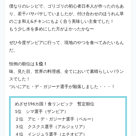
僕なりのレシピで、ゴリゴリの初心者日本人が作ったのもあ
り、若干パサパサしていましたが、付け合わせのほうれん草
のごま和え&チキンにもよく合う美味しい主食でした！
もう少し水を多めにした方がよかったかなー
ぜひ今度ザンビアに行って、現地のやつを食べてみたいもん
だ。
恒例の順位は
１位！
味、見た目、世界の料理感、全てにおいて素晴らしいバラン
スでした！
ついにアヒ・デ・ガジーナ選手が陥落しました・・・！
めざせ196カ国！食リンピック 暫定順位
1位 シマ選手（ザンビア）
２位 アヒ・デ・ガジーナ選手（ペルー）
３位 クスクス選手（アルジェリア）
４位 インジュラ選手（エチオピア）