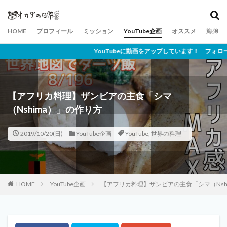
HOME
プロフィール
ミッション
YouTube企画
オススメ
海外ネ
YouTubeに動画をアップしています！ フォロー・チャンネル登
【アフリカ料理】ザンビアの主食「シマ
（Nshima）」の作り方
2019/10/20(日)
YouTube企画
YouTube
,
世界の料理
HOME
YouTube企画
【アフリカ料理】ザンビアの主食「シマ（Nsh