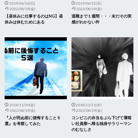
2019/06/16(日)
2019/06/12(水)
2022/08/19(金)
2022/08/19(金)
【昼休みに仕事するのはNG】昼
退職まで１週間・・・未だその実
休みは休むためにある
感がわかない件
2018/11/30(金)
2018/11/21(水)
2022/08/19(金)
2022/08/19(金)
『人が死ぬ前に後悔すること５
コンビニの弁当をぶら下げて薄暗
選』を考察してみた
い社員寮へ帰る独身サラリーマン
のむなしさ