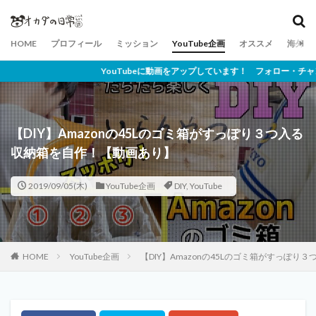
HOME
プロフィール
ミッション
YouTube企画
オススメ
海外ネ
uTubeに動画をアップしています！ フォロー・チャンネル登録よろしくお願いしま
【DIY】Amazonの45Lのゴミ箱がすっぽり３つ入る
収納箱を自作！【動画あり】
2019/09/05(木)
YouTube企画
DIY
,
YouTube
HOME
YouTube企画
【DIY】Amazonの45Lのゴミ箱がすっぽ